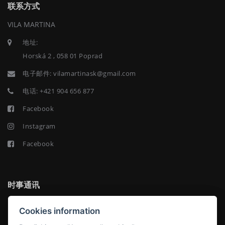
联系方式
VILA MARTINA
地址:
Horská 2 , 058 01 Poprad
电子邮件:
vilamartinask@gmail.com
电话:
+421 904 656 877
Facebook
Instagram
Facebook
时事通讯
Cookies information