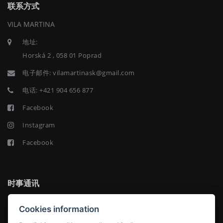
联系方式
VILA MARTINA
地址:
Horská 2 , 058 01 Poprad
电子邮件:
vilamartinask@gmail.com
电话:
+421 904 656 877
Facebook
Instagram
Facebook
时事通讯
Cookies information