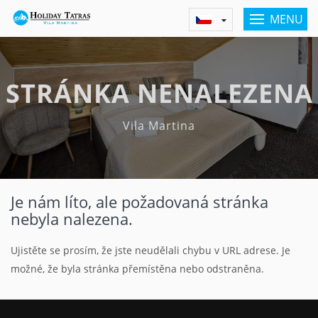
MENU
STRÁNKA NENALEZENA
Vila Martina
Je nám líto, ale požadovaná stránka
nebyla nalezena.
Ujistěte se prosím, že jste neudělali chybu v URL adrese. Je
možné, že byla stránka přemístěna nebo odstraněna.