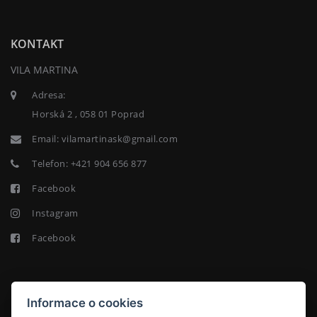
KONTAKT
VILA MARTINA
Adresa:
Horská 2 , 058 01 Poprad
Email:
vilamartinask@gmail.com
Telefon:
+421 904 656 877
Facebook
Instagram
Facebook
NEWSLETTER
Informace o cookies