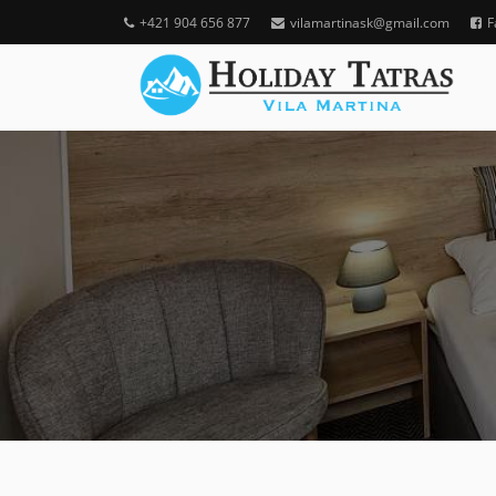
+421 904 656 877
vilamartinask@gmail.com
F