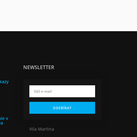
NEWSLETTER
kazy
ODEBÍRAT
ie v
ia
Vila Martina