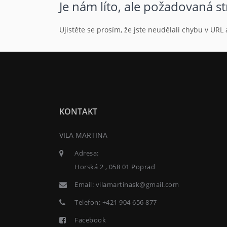
Je nám líto, ale požadovaná s
Ujistěte se prosím, že jste neudělali chybu v UR
KONTAKT
VILA MARTINA
Adresa:
Horská 2 , 058 01 Poprad
Email:
vilamartinask@gmail.com
Telefon:
+421 904 656 877
Facebook