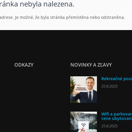
tránka nebyla nalezena.
L adrese. Je možné, že byla stránka přemístěna nebo odstraněna.
ODKAZY
NOVINKY A ZĽAVY
Rekreačné pou
25.8.2025
Wifi a parkovan
cene ubytovan
25.8.2025